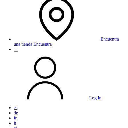
Encuentra
una tienda
Encuentra
Log In
es
de
fr
it