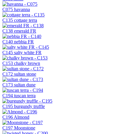
C075
havanna
C135
cottage terra
C138
emerald FR
C140
nebbia FR
C145
salty white FR
C153
chalky brown
C172
sultan stone
C173
sultan dune
C194
tuscan terra
C195
burgundy truffle
C196
Almond
C197
Moonstone