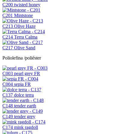
C200
twisted honey
C201
Mintstone
C213
Olive Haze
C214
Terra Calma
C217
Olive Sand
Poliolefina /poliéster
C003
pearl grey FR
C004
sepia FR
C137
dolce terra
C148
tender earth
C149
tender grey
C174
mink ragdoll