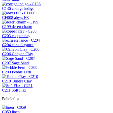
C136
cottage indigo
CF008
abyss FR
C199
desert charm
C203
copper clay
C204
ecru elegance
C206
Canyon Clay
C207
Sage Sand
C209
Pebble Fern
C210
Tundra Clay
C211
Soft Flax
Poliolefina
C059
linen