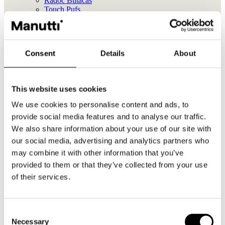
Radoc Butacas
Touch Pufs
Productos
Mood Mesas de centro
Radoc Butacas
Consent
Details
About
Touch Pufs
Productos
This website uses cookies
We use cookies to personalise content and ads, to
Touch Pufs
provide social media features and to analyse our traffic.
Productos
We also share information about your use of our site with
Touch Pufs
our social media, advertising and analytics partners who
may combine it with other information that you’ve
provided to them or that they’ve collected from your use
Productos
of their services.
Mood Mesas de centro
Radoc Sillas de bar
Torsa Mesas alta bar
Touch Pufs
Consent
Linear Alfombras de exterior
Necessary
Selection