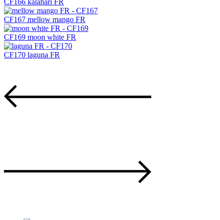
CF166
kalahari FR
CF167
mellow mango FR
CF169
moon white FR
CF170
laguna FR