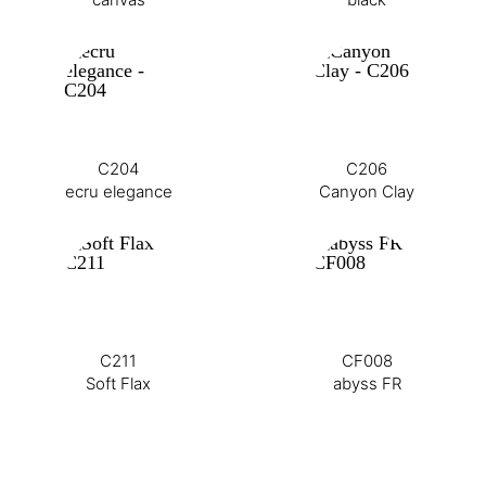
C204
C206
ecru elegance
Canyon Clay
C211
CF008
Soft Flax
abyss FR