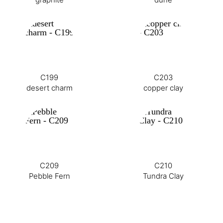
C199
C203
desert charm
copper clay
C209
C210
Pebble Fern
Tundra Clay