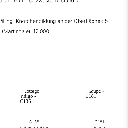
 chlor- und salzwasserbeständig
illing (Knötchenbildung an der Oberfläche): 5
 (Martindale): 12.000
C136
C181
cottage indigo
taupe