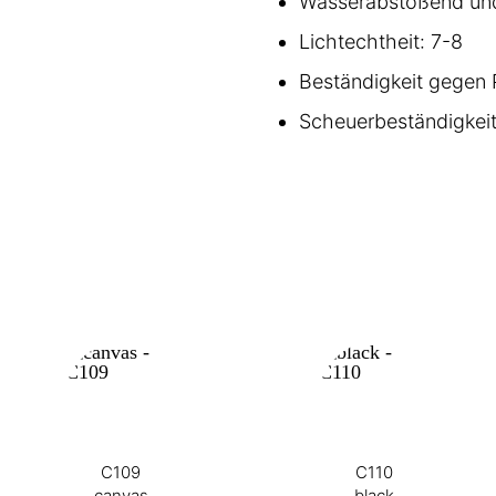
Wasserabstoßend und
Lichtechtheit: 7-8
Beständigkeit gegen P
Scheuerbeständigkeit
C109
C110
canvas
black