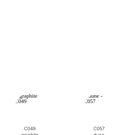
C049
C057
graphite
dune